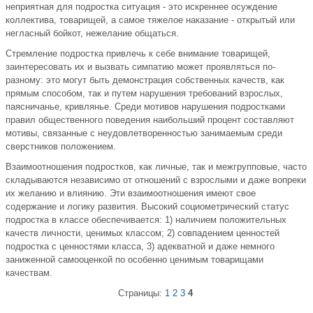
неприятная для подростка ситуация - это искреннее осуждение
коллектива, товарищей, а самое тяжелое наказание - открытый или
негласный бойкот, нежелание общаться.
Стремление подростка привлечь к себе внимание товарищей,
заинтересовать их и вызвать симпатию может проявляться по-
разному: это могут быть демонстрация собственных качеств, как
прямым способом, так и путем нарушения требований взрослых,
паясничанье, кривлянье. Среди мотивов нарушения подростками
правил общественного поведения наибольший процент составляют
мотивы, связанные с неудовлетворенностью занимаемым среди
сверстников положением.
Взаимоотношения подростков, как личные, так и межгрупповые, часто
складываются независимо от отношений с взрослыми и даже вопреки
их желанию и влиянию. Эти взаимоотношения имеют свое
содержание и логику развития. Высокий социометрический статус
подростка в классе обеспечивается: 1) наличием положительных
качеств личности, ценимых классом; 2) совпадением ценностей
подростка с ценностями класса, 3) адекватной и даже немного
заниженной самооценкой по особенно ценимым товарищами
качествам.
Страницы:
1
2
3
4