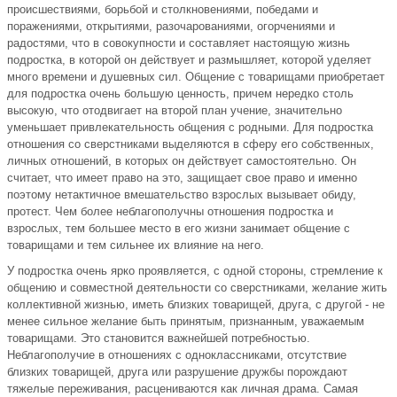
происшествиями, борьбой и столкновениями, победами и
поражениями, открытиями, разочарованиями, огорчениями и
радостями, что в совокупности и составляет настоящую жизнь
подростка, в которой он действует и размышляет, которой уделяет
много времени и душевных сил. Общение с товарищами приобретает
для подростка очень большую ценность, причем нередко столь
высокую, что отодвигает на второй план учение, значительно
уменьшает привлекательность общения с родными. Для подростка
отношения со сверстниками выделяются в сферу его собственных,
личных отношений, в которых он действует самостоятельно. Он
считает, что имеет право на это, защищает свое право и именно
поэтому нетактичное вмешательство взрослых вызывает обиду,
протест. Чем более неблагополучны отношения подростка и
взрослых, тем большее место в его жизни занимает общение с
товарищами и тем сильнее их влияние на него.
У подростка очень ярко проявляется, с одной стороны, стремление к
общению и совместной деятельности со сверстниками, желание жить
коллективной жизнью, иметь близких товарищей, друга, с другой - не
менее сильное желание быть принятым, признанным, уважаемым
товарищами. Это становится важнейшей потребностью.
Неблагополучие в отношениях с одноклассниками, отсутствие
близких товарищей, друга или разрушение дружбы порождают
тяжелые переживания, расцениваются как личная драма. Самая