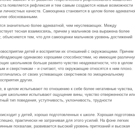
аста появляется рефлексия и тем самым создаются новые возможности
 личностных качеств. Самооценка становится в целом более адекватно
олее обоснованными.
ся значительно более адекватной, чем неуспевающих. Между
ствует тесная взаимосвязь, причем у мальчиков она выражена более
у, объясняется тем, что для самооценки мальчиков уровень достижений
мовосприятии детей и восприятии их отношений с окружающими. Причем
обладающие одинаково хорошими способностями, но имеющие различн
ющих школьников больше развито чувство неадекватности, что в целом
ым и сверстникам – и считают, что окружающие относятся к ним плохо.
отличались от своих успевающих сверстников по эмоциональному
восприятия других.
, в целом испытывают по отношению к себе более негативные чувства,
щие школьники испытывают ощущение вины, чувство отверженности ил
ный тип поведения, уступчивость, уклончивость, трудности
оисходит у детей, хорошо подготовленных к школе. Хорошая подготовка
пешно, практически не затрачивая для этого усилий. На фоне легких
оянным похвалам, развивается высокий уровень притязаний и высокая