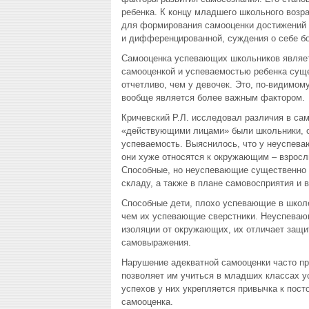
ребенка. К концу младшего школьного возр
для формирования самооценки достижений и
и дифференцированной, суждения о себе б
Самооценка успевающих школьников являет
самооценкой и успеваемостью ребенка суще
отчетливо, чем у девочек. Это, по-видимом
вообще является более важным фактором.
Кричевский Р.Л. исследовал различия в са
«действующими лицами» были школьники, 
успеваемость. Выяснилось, что у неуспева
они хуже относятся к окружающим – взросл
Способные, но неуспевающие существенно 
складу, а также в плане самовосприятия и 
Способные дети, плохо успевающие в школе
чем их успевающие сверстники. Неуспеваю
изоляции от окружающих, их отличает защит
самовыражения.
Нарушение адекватной самооценки часто пр
позволяет им учиться в младших классах ус
успехов у них укрепляется привычка к пост
самооценка.