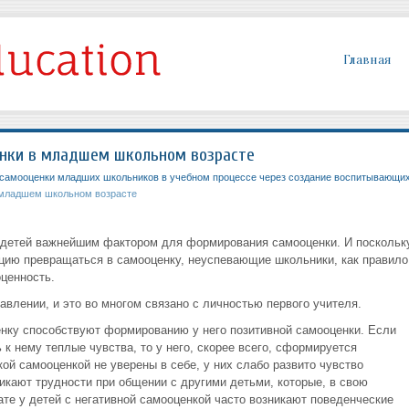
Главная
нки в младшем школьном возрасте
самооценки младших школьников в учебном процессе через создание воспитывающи
 младшем школьном возрасте
 детей важнейшим фактором для формирования самооценки. И поскольк
нцию превращаться в самооценку, неуспевающие школьники, как правило
ценность.
влении, и это во многом связано с личностью первого учителя.
енку способствуют формированию у него позитивной самооценки. Если
 к нему теплые чувства, то у него, скорее всего, сформируется
кой самооценкой не уверены в себе, у них слабо развито чувство
никают трудности при общении с другими детьми, которые, в свою
ате у детей с негативной самооценкой часто возникают поведенческие