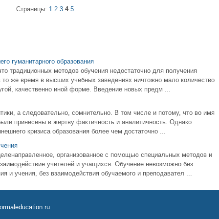
Страницы:
1
2
3
4
5
его гуманитарного образования
 что традиционных методов обучения недостаточно для получения
в то же время в высших учебных заведениях ничтожно мало количество
гой, качественно иной форме. Введение новых предм ...
тики, а следовательно, сомнительно. В том числе и потому, что во имя
были принесены в жертву фактичность и аналитичность. Однако
нешнего кризиса образования более чем достаточно ...
учения
целенаправленное, организованное с помощью специальных методов и
заимодействие учителей и учащихся. Обучение невозможно без
я и учения, без взаимодействия обучаемого и преподавател ...
ormaleducation.ru