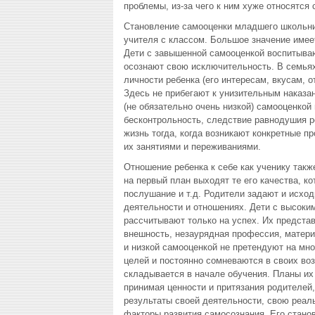
проблемы, из-за чего к ним хуже относятся 
Становление самооценки младшего школьник
учителя с классом. Большое значение имеет
Дети с завышенной самооценкой воспитываю
осознают свою исключительность. В семьях,
личности ребенка (его интересам, вкусам, 
Здесь не прибегают к унизительным наказан
(не обязательно очень низкой) самооценкой 
бесконтрольность, следствие равнодушия ро
жизнь тогда, когда возникают конкретные п
их занятиями и переживаниями.
Отношение ребенка к себе как ученику так
на первый план выходят те его качества, к
послушание и т.д. Родители задают и исходн
деятельности и отношениях. Дети с высоки
рассчитывают только на успех. Их предст
внешность, незаурядная профессия, матери
и низкой самооценкой не претендуют на мно
целей и постоянно сомневаются в своих во
складывается в начале обучения. Планы их
принимая ценности и притязания родителей,
результаты своей деятельности, свою реал
факторы развития самосознания. Его стано