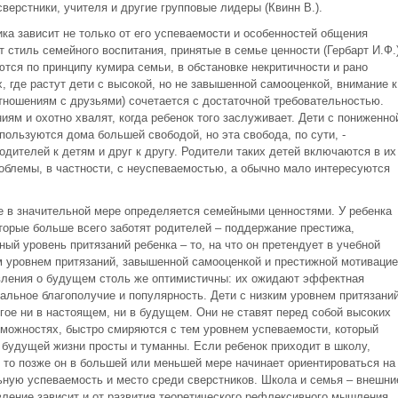
сверстники, учителя и другие групповые лидеры (Квинн В.).
а зависит не только от его успеваемости и особенностей общения
 стиль семейного воспитания, принятые в семье ценности (Гербарт И.Ф.)
тся по принципу кумира семьи, в обстановке некритичности и рано
 где растут дети с высокой, но не завышенной самооценкой, внимание к
отношениям с друзьями) сочетается с достаточной требовательностью.
иям и охотно хвалят, когда ребенок того заслуживает. Дети с пониженно
пользуются дома большей свободой, но эта свобода, по сути, -
дителей к детям и друг к другу. Родители таких детей включаются в их
роблемы, в частности, с неуспеваемостью, а обычно мало интересуются
же в значительной мере определяется семейными ценностями. У ребенка
оторые больше всего заботят родителей – поддержание престижа,
ый уровень притязаний ребенка – то, на что он претендует в учебной
м уровнем притязаний, завышенной самооценкой и престижной мотивацие
авления о будущем столь же оптимистичны: их ожидают эффектная
альное благополучие и популярность. Дети с низким уровнем притязани
гое ни в настоящем, ни в будущем. Они не ставят перед собой высоких
зможностях, быстро смиряются с тем уровнем успеваемости, который
 будущей жизни просты и туманны. Если ребенок приходит в школу,
 то позже он в большей или меньшей мере начинает ориентироваться на
ьную успеваемость и место среди сверстников. Школа и семья – внешни
вление зависит и от развития теоретического рефлексивного мышления