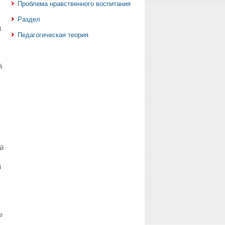
Проблема нравственного воспитания
Раздел
.
Педагогическая теория
й
й
й
е