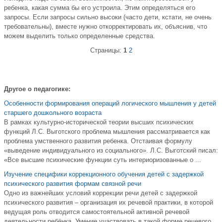
ребенка, какая сумма бы его устроила. Этим определяться его
запросы. Если запросы сильно высоки (часто дети, кстати, не очень
требовательны), вместе нужно откорректировать их, объяснив, что
можем выделить только определенные средства.
Страницы:
1
2
Другое о педагогике:
Особенности формирования операций логического мышления у детей
старшего дошкольного возраста
В рамках культурно-исторической теории высших психических
функций Л.С. Выготского проблема мышления рассматривается как
проблема умственного развития ребенка. Отстаивая формулу
«выведение индивидуального из социального». Л.С. Выготский писал:
«Все высшие психические функции суть интериоризованные о ...
Изучение специфики коррекционного обучения детей с задержкой
психического развития формам связной речи
Одно из важнейших условий коррекции речи детей с задержкой
психического развития – организация их речевой практики, в которой
ведущая роль отводится самостоятельной активной речевой
деятельности ребёнка. Умение участвовать в такой форме речевого