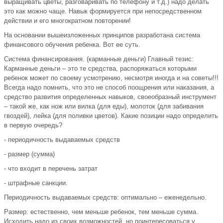
выращивать цветы, разговаривать по телефону и т.д.) надо делать
это как можно чаще. Навык формируется при непосредственном
действии и его многократном повторении!
На основании вышеизложенных принципов разработана система
финансового обучения ребенка. Вот ее суть.
Система финансирования. (карманные деньги) Главный тезис:
Карманные деньги – это те средства, распоряжаться которыми
ребенок может по своему усмотрению, несмотря иногда и на советы!!!
Всегда надо помнить, что это не способ поощрения или наказания, а
средство развития определенных навыков, своеобразный инструмент
– такой же, как нож или вилка (для еды), молоток (для забивания
гвоздей), лейка (для поливки цветов). Какие позиции надо определить
в первую очередь?
- периодичность выдаваемых средств
- размер (сумма)
- что входит в перечень затрат
- штрафные санкции.
Периодичность выдаваемых средств: оптимально – еженедельно.
Размер: естественно, чем меньше ребенок, тем меньше сумма.
Исходить надо из своих возможностей, но поинтересоваться у