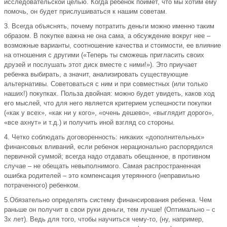
исследовательской целью. Когда ребенок поймет, что мы хотим ему
помочь, он будет прислушиваться к нашим советам.
3. Всегда объяснять, почему потратить деньги можно именно таким
образом. В покупке важна не она сама, а обсуждение вокруг нее –
возможные варианты, соотношение качества и стоимости, ее влияние
на отношения с другими («Теперь ты сможешь пригласить своих
друзей и послушать этот диск вместе с ними!»). Это приучает
ребенка выбирать, а значит, анализировать существующие
альтернативы. Советоваться с ним и при совместных (или только
наших!) покупках. Польза двойная: можно будет увидеть, каков ход
его мыслей, что для него является критерием успешности покупки
(«как у всех», «как ни у кого», «очень дешево», «выглядит дорого»,
«все ахнут» и т.д.) и получить иной взгляд со стороны.
4. Четко соблюдать договоренность: никаких «дополнительных»
финансовых вливаний, если ребенок нерационально распорядился
первичной суммой; всегда надо отдавать обещанное, в противном
случае – не обещать невыполнимого. Самая распространенная
ошибка родителей – это компенсация утерянного (неправильно
потраченного) ребенком.
5.Обязательно определять систему финансирования ребенка. Чем
раньше он получит в свои руки деньги, тем лучше! (Оптимально – с
3х лет). Ведь для того, чтобы научиться чему-то, (ну, например,