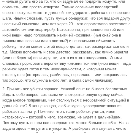
– нельзя ругать его за то, что он вздумал ее подарить кому-то, или
обменять, или просто испортил. Только осознание последствий
своего поступка может в дальнейшем удержать ребенка от неверного
шага. Иными словами, пусть лучше обнаружит, что зря подарил другу
новенький самосвал, чем лет через 20 – что опрометчиво расстался с
автомобилем или квартирой). Естественно, при появлении той или
иной вещи, надо попробовать найти ей «хозяина» (чья она? она в
личном пользовании или в частом?) и ненавязчиво объяснить
ребенку, что он может с этой вещью делать, как распоряжаться ею и
т.д. Можно вспомнить и свое детство, рассказать, как лично берегли
(или не берегли) свои игрушки, и что из этого получилось. Иными
словами, прорисовать перспективу «жизни» той или (иной вещи. Тогда
ребенок будет готов к тем неожиданностям, с которыми может
столкнуться (потерялась, разбилась, порвалась – или: сохранилась
так хорошо, что служила много лет, и была самой любимой).
2. Принять все убытки заранее. Никакой опыт не бывает бесплатным.
Задать себе вопрос: согласны ли «потерять» энную сумму сейчас,
когда многое поправимо, чем столкнуться с необратимой ситуацией в
дальнейшем? В конце концов, любые курсы усовершенствования
работают за плату. Помните, что с нами ребенок учится, имея
«страховку» – которой у него, возможно, не будет в дальнейшем.
Поэтому пусть он при нас совершит как можно больше ошибок! Наша
задача здесь – не ругать и укорять, А разбирать эти случаи с чисто