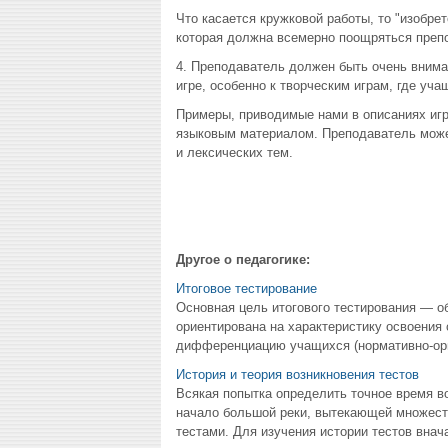
Что касается кружковой работы, то "изобрет
которая должна всемерно поощряться преп
4. Преподаватель должен быть очень внима
игре, особенно к творческим играм, где у
Примеры, приводимые нами в описаниях игр
языковым материалом. Преподаватель может
и лексических тем.
Другое о педагогике:
Итоговое тестирование
Основная цель итогового тестирования — об
ориентирована на характеристику освоения 
дифференциацию учащихся (нормативно-орие
История и теория возникновения тестов
Всякая попытка определить точное время в
начало большой реки, вытекающей множеств
тестами. Для изучения истории тестов внач