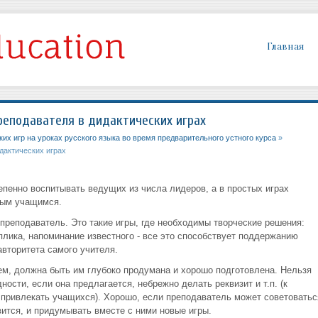
Главная
реподавателя в дидактических играх
их игр на уроках русского языка во время предварительного устного курса
»
дактических играх
епенно воспитывать ведущих из числа лидеров, а в простых играх
ным учащимся.
преподаватель. Это такие игры, где необходимы творческие решения:
лика, напоминание известного - все это способствует поддержанию
вторитета самого учителя.
ем, должна быть им глубоко продумана и хорошо подготовлена. Нельзя
ости, если она предлагается, небрежно делать реквизит и т.п. (к
 привлекать учащихся). Хорошо, если преподаватель может советоватьс
вится, и придумывать вместе с ними новые игры.