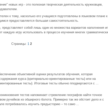
ение" новых игр - это полезная творческая деятельность кружковцев,
одавателем.
телен к тому, насколько его учащиеся подготовлены в языковом плане к
чащимся предоставляется большая самостоятельность.
, представляют собой лишь один из множества вариантов наполнения иг
 каждую игру использовать в процессе изучения многих грамматическ
Страницы:
1
2
еспечение объективной оценки результатов обучения, которая
содержания курса (критериально-ориентированные тесты) или на
нтированные тесты). Итоговые тесты обычно пподвергаются с ...
озникновения тестов напоминает стремление географов найти точное
ом ручейков из обширного болота. Примерно так же обстоит дело и с
але потребовалось изучить предысторию – то само ...