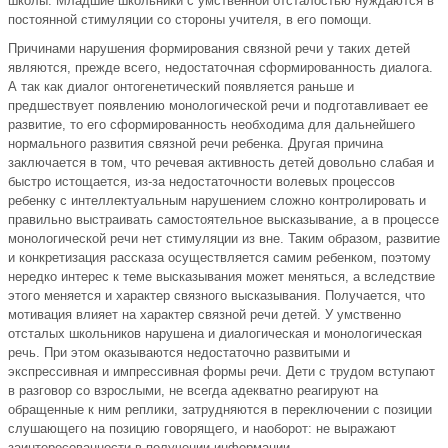
школы. Младшие школьники с умственной отсталостью нуждаются в
постоянной стимуляции со стороны учителя, в его помощи.
Причинами нарушения формирования связной речи у таких детей
являются, прежде всего, недостаточная сформированность диалога.
А так как диалог онтогенетический появляется раньше и
предшествует появлению монологической речи и подготавливает ее
развитие, то его сформированность необходима для дальнейшего
нормального развития связной речи ребенка. Другая причина
заключается в том, что речевая активность детей довольно слабая и
быстро истощается, из-за недостаточности волевых процессов
ребенку с интеллектуальным нарушением сложно контролировать и
правильно выстраивать самостоятельное высказывание, а в процессе
монологической речи нет стимуляции из вне. Таким образом, развитие
и конкретизация рассказа осуществляется самим ребенком, поэтому
нередко интерес к теме высказывания может меняться, а вследствие
этого меняется и характер связного высказывания. Получается, что
мотивация влияет на характер связной речи детей. У умственно
отсталых школьников нарушена и диалогическая и монологическая
речь. При этом оказываются недостаточно развитыми и
экспрессивная и импрессивная формы речи. Дети с трудом вступают
в разговор со взрослыми, не всегда адекватно реагируют на
обращенные к ним реплики, затрудняются в переключении с позиции
слушающего на позицию говорящего, и наоборот: не выражают
заинтересованности в получении информации.