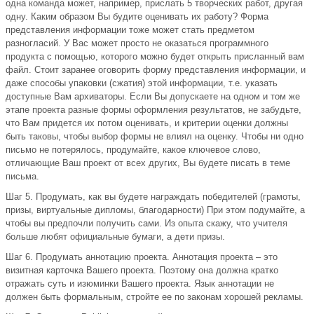
одна команда может, например, прислать 5 творческих работ, другая
одну. Каким образом Вы будите оценивать их работу? Форма
представления информации тоже может стать предметом
разногласий. У Вас может просто не оказаться программного
продукта с помощью, которого можно будет открыть присланный вам
файл. Стоит заранее оговорить форму представления информации, и
даже способы упаковки (сжатия) этой информации, т.е. указать
доступные Вам архиваторы. Если Вы допускаете на одном и том же
этапе проекта разные формы оформления результатов, не забудьте,
что Вам придется их потом оценивать, и критерии оценки должны
быть таковы, чтобы выбор формы не влиял на оценку. Чтобы ни одно
письмо не потерялось, продумайте, какое ключевое слово,
отличающие Ваш проект от всех других, Вы будете писать в теме
письма.
Шаг 5. Продумать, как вы будете награждать победителей (грамоты,
призы, виртуальные дипломы, благодарности) При этом подумайте, а
чтобы вы предпочли получить сами. Из опыта скажу, что учителя
больше любят официальные бумаги, а дети призы.
Шаг 6. Продумать аннотацию проекта. Аннотация проекта – это
визитная карточка Вашего проекта. Поэтому она должна кратко
отражать суть и изюминки Вашего проекта. Язык аннотации не
должен быть формальным, стройте ее по законам хорошей рекламы.