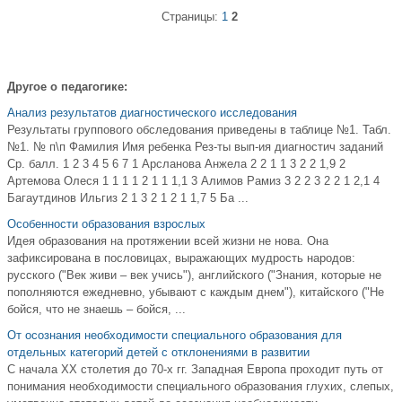
Страницы:
1
2
Другое о педагогике:
Анализ результатов диагностического исследования
Результаты группового обследования приведены в таблице №1. Табл.
№1. № п\п Фамилия Имя ребенка Рез-ты вып-ия диагностич заданий
Ср. балл. 1 2 3 4 5 6 7 1 Арсланова Анжела 2 2 1 1 3 2 2 1,9 2
Артемова Олеся 1 1 1 1 2 1 1 1,1 3 Алимов Рамиз 3 2 2 3 2 2 1 2,1 4
Багаутдинов Ильгиз 2 1 3 2 1 2 1 1,7 5 Ба ...
Особенности образования взрослых
Идея образования на протяжении всей жизни не нова. Она
зафиксирована в пословицах, выражающих мудрость народов:
русского ("Век живи – век учись"), английского ("Знания, которые не
пополняются ежедневно, убывают с каждым днем"), китайского ("Не
бойся, что не знаешь – бойся, ...
От осознания необходимости специального образования для
отдельных категорий детей с отклонениями в развитии
С начала ХХ столетия до 70-х гг. Западная Европа проходит путь от
понимания необходимости специального образования глухих, слепых,