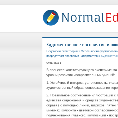
Художественное восприятие иллю
Педагогическая теория
»
Особенности формирования
посредством рисования натюрмортов
» Художествен
Страница 1
В процессе констатирующего эксперимента
уровни развития изобразительных умений:
1. Устойчивый интерес, увлеченность, жел
художественный образ, сопереживание геро
2. Правильное соотнесение иллюстрации с 
единства содержания и средств художестве
образа ( с помощью линий, штрихов, пятен 
мимика); колорита - цветовой согласованнос
подчеркивания главного; композиции - постр