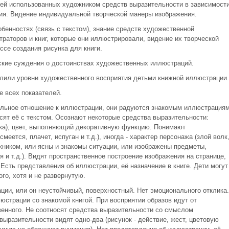
ей использованных художником средств выразительности в зависимост
ния. Видение индивидуальной творческой манеры изображения.
обенностях (связь с текстом), знание средств художественной
раторов и книг, которые они иллюстрировали, видение их творческой
ссе создания рисунка для книги.
ские суждения о достоинствах художественных иллюстраций.
лили уровни художественного восприятия детьми книжной иллюстрации.
ие всех показателей.
ональное отношение к иллюстрации, они радуются знакомым иллюстрациям
ят её с текстом. Осознают некоторые средства выразительности:
мика); цвет, выполняющий декоративную функцию. Понимают
еется, плачет, испуган и т.д.), иногда - характер персонажа (злой волк
жником, или ясны и знакомы ситуации, или изображены предметы,
я и т.д.). Видят пространственное построение изображения на странице,
Есть представления об иллюстрации, её назначение в книге. Дети могут
го, хотя и не развернутую.
ации, или он неустойчивый, поверхностный. Нет эмоционального отклика.
юстрации со знакомой книгой. При восприятии образов идут от
енного. Не соотносят средства выразительности со смыслом
выразительности видят одно-два (рисунок - действие, жест, цветовую