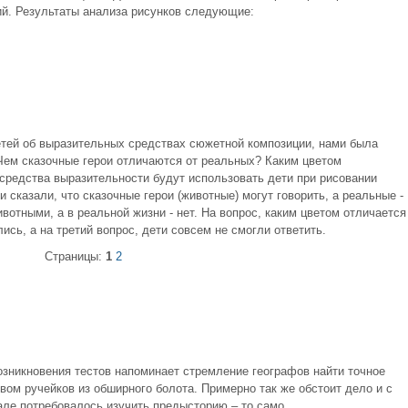
ий. Результаты анализа рисунков следующие:
етей об выразительных средствах сюжетной композиции, нами была
Чем сказочные герои отличаются от реальных? Каким цветом
 средства выразительности будут использовать дети при рисовании
 сказали, что сказочные герои (животные) могут говорить, а реальные -
животными, а в реальной жизни - нет. На вопрос, каким цветом отличается
ись, а на третий вопрос, дети совсем не смогли ответить.
Страницы:
1
2
озникновения тестов напоминает стремление географов найти точное
ом ручейков из обширного болота. Примерно так же обстоит дело и с
але потребовалось изучить предысторию – то само ...