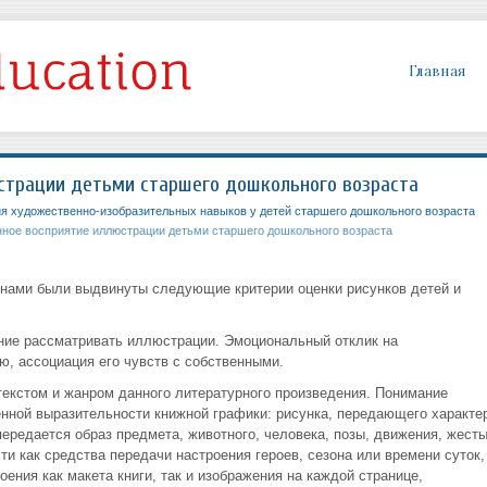
Главная
страции детьми старшего дошкольного возраста
 художественно-изобразительных навыков у детей старшего дошкольного возраста
ное восприятие иллюстрации детьми старшего дошкольного возраста
 нами были выдвинуты следующие критерии оценки рисунков детей и
ание рассматривать иллюстрации. Эмоциональный отклик на
ю, ассоциация его чувств с собственными.
текстом и жанром данного литературного произведения. Понимание
нной выразительности книжной графики: рисунка, передающего характе
передается образ предмета, животного, человека, позы, движения, жесты
ти как средства передачи настроения героев, сезона или времени суток,
оения как макета книги, так и изображения на каждой странице,