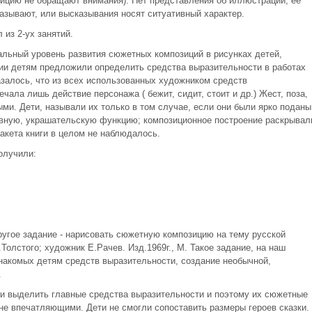
зицию не обращают внимания). Нет представления об иллюстрации, её
азывают, или высказывания носят ситуативный характер.
из 2-ух занятий.
альный уровень развития сюжетных композиций в рисунках детей,
тии детям предложили определить средства выразительности в работах
залось, что из всех использованных художником средств
чала лишь действие персонажа ( бежит, сидит, стоит и др.) Жест, поза,
и. Дети, называли их только в том случае, если они были ярко поданы
тивную, украшательскую функцию; композиционное построение раскрывал
акета книги в целом не наблюдалось.
олучили:
угое задание - нарисовать сюжетную композицию на тему русской
Толстого; художник Е.Рачев. Изд.1969г., М. Такое задание, на наш
знакомых детям средств выразительности, создание необычной,
.
ли выделить главные средства выразительности и поэтому их сюжетные
не впечатляющими. Дети не смогли сопоставить размеры героев сказки.