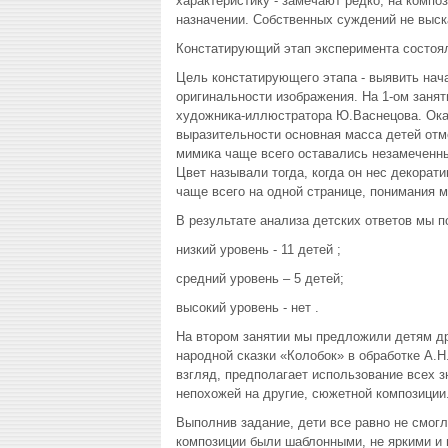
характеристику - замечают редко, на компо
назначении. Собственных суждений не выск
Констатирующий этап эксперимента состоял 
Цель констатирующего этапа - выявить нач
оригинальности изображения. На 1-ом заня
художника-иллюстратора Ю.Васнецова. Ока
выразительности основная масса детей отме
мимика чаще всего оставались незамеченным
Цвет называли тогда, когда он нес декора
чаще всего на одной странице, понимания м
В результате анализа детских ответов мы п
низкий уровень - 11 детей ;
средний уровень – 5 детей;
высокий уровень - нет .
На втором занятии мы предложили детям др
народной сказки «Колобок» в обработке А.Н.
взгляд, предполагает использование всех 
непохожей на другие, сюжетной композиции
Выполнив задание, дети все равно не смог
композиции были шаблонными, не яркими и 