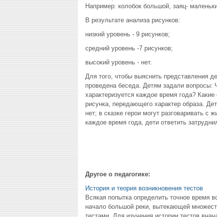
Например: колобок большой, заяц- маленьк
В результате анализа рисунков:
низкий уровень - 9 рисунков;
средний уровень -7 рисунков;
высокий уровень - нет.
Для того, чтобы выяснить представления д
проведена беседа. Детям задали вопросы: 
характеризуется каждое время года? Какие
рисунка, передающего характер образа. Дети
нет; в сказке герои могут разговаривать с 
каждое время года, дети ответить затруднил
Другое о педагогике:
История и теория возникновения тестов
Всякая попытка определить точное время в
начало большой реки, вытекающей множеств
тестами. Для изучения истории тестов внач