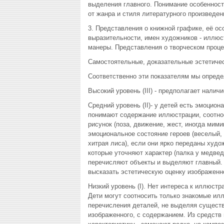
выделения главного. Понимание особенност
от жанра и стиля литературного произведе
3. Представления о книжной графике, её ос
выразительности, имен художников - иллюст
манеры. Представления о творческом проце
Самостоятельные, доказательные эстетиче
Соответственно эти показателям мы опреде
Высокий уровень (III) - предполагает налич
Средний уровень (II)- у детей есть эмоци
понимают содержание иллюстрации, соотнос
рисунок (поза, движение, жест, иногда ми
эмоциональное состояние героев (веселый, см
хитрая лиса), если они ярко переданы худо
которые уточняют характер (палка у медвед
перечисляют объекты и выделяют главный. 
высказать эстетическую оценку изображенно
Низкий уровень (I). Нет интереса к иллюстр
Дети могут соотносить только знакомые илл
перечисления деталей, не выделяя существ
изображенного, с содержанием. Из средств 