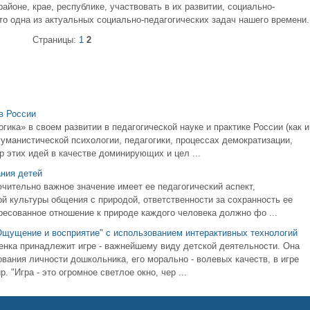
районе, крае, республике, участвовать в их развитии, социально-
то одна из актуальных социально-педагогических задач нашего времени.
Страницы:
1
2
в России
гика» в своем развитии в педагогической науке и практике России (как и
уманистической психологии, педагогики, процессах демократизации,
 этих идей в качестве доминирующих и цел ...
ания детей
ительно важное значение имеет ее педагогический аспект,
й культуры общения с природой, ответственности за сохранность ее
ресованное отношение к природе каждого человека должно фо ...
"Ощущение и восприятие" с использованием интерактивных технологий
бенка принадлежит игре - важнейшему виду детской деятельности. Она
ния личности дошкольника, его морально - волевых качеств, в игре
 "Игра - это огромное светлое окно, чер ...