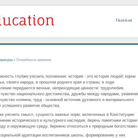
Главная
тературы
» Потребность времени
жность глубже уяснить положения: история - это история людей; корни
ьи, своего народа, в прошлом родного края и страны; в ходе
коление передаются вечные, непреходящие ценности: трудолюбие,
, чувство национального достоинства, дружбы между народами, уважени
чувство хозяина; труд - основной источник духовного и материального
е успешного развития общества.
же уяснить смысл, сущность важных норм, включенных в Конституцию
нении исторического и культурного наследия, беречь памятники истории
оду и окружающую среду, бережно относиться к природным богатствам»
социальной адаптации воспитанников школы, формированию у них