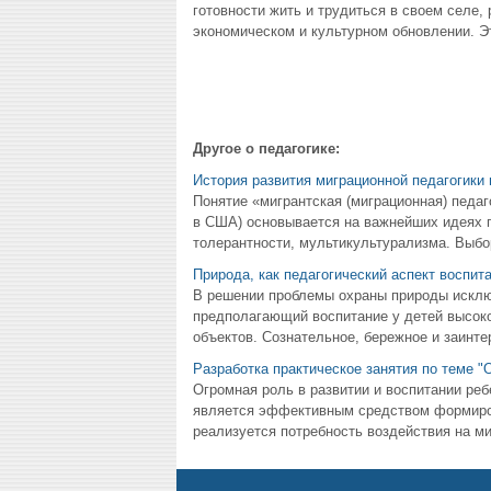
готовности жить и трудиться в своем селе, 
экономическом и культурном обновлении. Э
Другое о педагогике:
История развития миграционной педагогики 
Понятие «мигрантская (миграционная) педаго
в США) основывается на важнейших идеях г
толерантности, мультикультурализма. Выбор
Природа, как педагогический аспект воспит
В решении проблемы охраны природы исключ
предполагающий воспитание у детей высоко
объектов. Сознательное, бережное и заинте
Разработка практическое занятия по теме 
Огромная роль в развитии и воспитании ре
является эффективным средством формирова
реализуется потребность воздействия на мир.