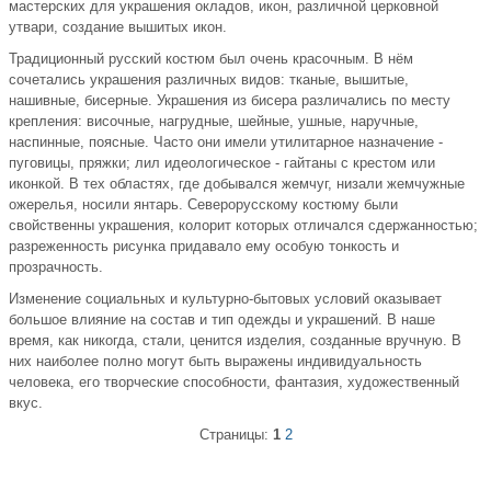
мастерских для украшения окладов, икон, различной церковной
утвари, создание вышитых икон.
Традиционный русский костюм был очень красочным. В нём
сочетались украшения различных видов: тканые, вышитые,
нашивные, бисерные. Украшения из бисера различались по месту
крепления: височные, нагрудные, шейные, ушные, наручные,
наспинные, поясные. Часто они имели утилитарное назначение -
пуговицы, пряжки; лил идеологическое - гайтаны с крестом или
иконкой. В тех областях, где добывался жемчуг, низали жемчужные
ожерелья, носили янтарь. Северорусскому костюму были
свойственны украшения, колорит которых отличался сдержанностью;
разреженность рисунка придавало ему особую тонкость и
прозрачность.
Изменение социальных и культурно-бытовых условий оказывает
большое влияние на состав и тип одежды и украшений. В наше
время, как никогда, стали, ценится изделия, созданные вручную. В
них наиболее полно могут быть выражены индивидуальность
человека, его творческие способности, фантазия, художественный
вкус.
Страницы:
1
2