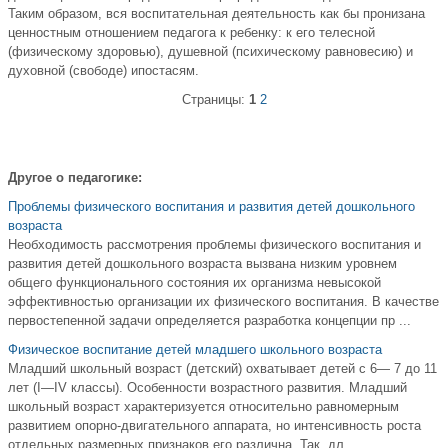
Таким образом, вся воспитательная деятельность как бы пронизана
ценностным отношением педагога к ребенку: к его телесной
(физическому здоровью), душевной (психическому равновесию) и
духовной (свободе) ипостасям.
Страницы:
1
2
Другое о педагогике:
Проблемы физического воспитания и развития детей дошкольного
возраста
Необходимость рассмотрения проблемы физического воспитания и
развития детей дошкольного возраста вызвана низким уровнем
общего функционального состояния их организма невысокой
эффективностью организации их физического воспитания. В качестве
первостепенной задачи определяется разработка концепции пр ...
Физическое воспитание детей младшего школьного возраста
Младший школьный возраст (детский) охватывает детей с 6— 7 до 11
лет (I—IV классы). Особенности возрастного развития. Младший
школьный возраст характеризуется относительно равномерным
развитием опорно-двигательного аппарата, но интенсивность роста
отдельных размерных признаков его различна. Так, дл ...