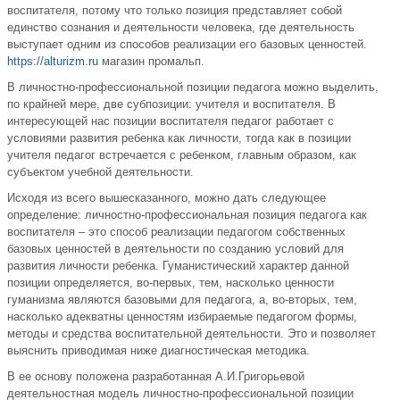
воспитателя, потому что только позиция представляет собой
единство сознания и деятельности человека, где деятельность
выступает одним из способов реализации его базовых ценностей.
https://alturizm.ru
магазин промальп.
В личностно-профессиональной позиции педагога можно выделить,
по крайней мере, две субпозиции: учителя и воспитателя. В
интересующей нас позиции воспитателя педагог работает с
условиями развития ребенка как личности, тогда как в позиции
учителя педагог встречается с ребенком, главным образом, как
субъектом учебной деятельности.
Исходя из всего вышесказанного, можно дать следующее
определение: личностно-профессиональная позиция педагога как
воспитателя – это способ реализации педагогом собственных
базовых ценностей в деятельности по созданию условий для
развития личности ребенка. Гуманистический характер данной
позиции определяется, во-первых, тем, насколько ценности
гуманизма являются базовыми для педагога, а, во-вторых, тем,
насколько адекватны ценностям избираемые педагогом формы,
методы и средства воспитательной деятельности. Это и позволяет
выяснить приводимая ниже диагностическая методика.
В ее основу положена разработанная А.И.Григорьевой
деятельностная модель личностно-профессиональной позиции