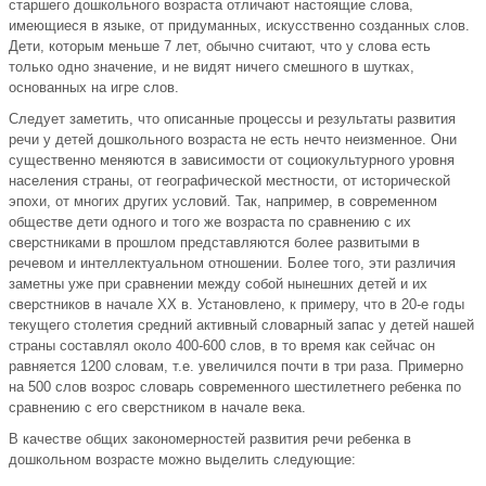
старшего дошкольного возраста отличают настоящие слова,
имеющиеся в языке, от придуманных, искусственно созданных слов.
Дети, которым меньше 7 лет, обычно считают, что у слова есть
только одно значение, и не видят ничего смешного в шутках,
основанных на игре слов.
Следует заметить, что описанные процессы и результаты развития
речи у детей дошкольного возраста не есть нечто неизменное. Они
существенно меняются в зависимости от социокультурного уровня
населения страны, от географической местности, от исторической
эпохи, от многих других условий. Так, например, в современном
обществе дети одного и того же возраста по сравнению с их
сверстниками в прошлом представляются более развитыми в
речевом и интеллектуальном отношении. Более того, эти различия
заметны уже при сравнении между собой нынешних детей и их
сверстников в начале XX в. Установлено, к примеру, что в 20-е годы
текущего столетия средний активный словарный запас у детей нашей
страны составлял около 400-600 слов, в то время как сейчас он
равняется 1200 словам, т.е. увеличился почти в три раза. Примерно
на 500 слов возрос словарь современного шестилетнего ребенка по
сравнению с его сверстником в начале века.
В качестве общих закономерностей развития речи ребенка в
дошкольном возрасте можно выделить следующие: