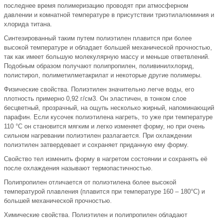
последнее время полимеризацию проводят при атмосферном
давлении и комнатной температуре в присутствии триэтилалюминия и
хлорида титана.
Синтезированный таким путем полиэтилен плавится при более
высокой температуре и обладает большей механической прочностью,
так как имеет большую молекулярную массу и меньше ответвлений.
Подобным образом получают полипропилен, поливинилхлорид,
полистирол, полиметилметакрилат и некоторые другие полимеры.
Физические свойства. Полиэтилен значительно легче воды, его
плотность примерно 0,92 г/см3. Он эластичен, в тонком слое
бесцветный, прозрачный, на ощупь несколько жирный, напоминающий
парафин. Если кусочек полиэтилена нагреть, то уже при температуре
110 °С он становится мягким и легко изменяет форму, но при очень
сильном нагревании полиэтилен разлагается. При охлаждении
полиэтилен затвердевает и сохраняет приданную ему форму.
Свойство тел изменить форму в нагретом состоянии и сохранять её
после охлаждения называют термопастичностью.
Полипропилен отличается от полиэтилена более высокой
температурой плавления (плавится при температуре 160 – 180°С) и
большей механической прочностью.
Химические свойства. Полиэтилен и полипропилен обладают