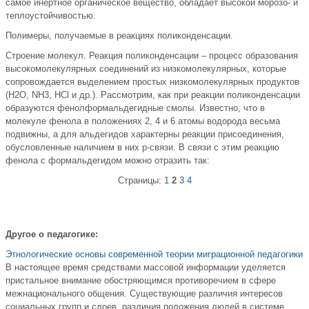
самое инертное органическое вещество, обладает высокой морозо- и
теплоустойчивостью.
Полимеры, получаемые в реакциях поликонденсации.
Строение молекул. Реакция поликонденсации – процесс образования
высокомолекулярных соединений из низкомолекулярных, которые
сопровождается выделением простых низкомолекулярных продуктов
(H2O, NH3, HCl и др.). Рассмотрим, как при реакции поликонденсации
образуются фенолформальдегидные смолы. Известно, что в
молекуле фенола в положениях 2, 4 и 6 атомы водорода весьма
подвижны, а для альдегидов характерны реакции присоединения,
обусловленные наличием в них p-связи. В связи с этим реакцию
фенола с формальдегидом можно отразить так:
Страницы:
1
2
3
4
Другое о педагогике:
Этнологические основы современной теории миграционной педагогики
В настоящее время средствами массовой информации уделяется
пристальное внимание обостряющимся противоречием в сфере
межнационального общения. Существующие различия интересов
социальных групп и слоев, различия положения людей в системе