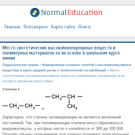
Главная
Популярное
Карта сайта
Поиск
Место синтетических высокомолекулярных веществ и
полимерных материалов на их основе в школьном курсе
химии
Педагогическая теория
»
Формирование основных понятий о высокомолекулярных
веществах в курсе средней школы с экологической составляющей
» Место
синтетических высокомолекулярных веществ и полимерных материалов на их
основе в школьном курсе химии
Страница 2
и
Характерно, что степень полимеризации не является величиной
постоянной. Так, при полимеризации этилена могут образоваться
макромолекулы, у которых число n колеблется от 300 до 100 000.
Поэтому обычно указываемая для данного полимера относительная