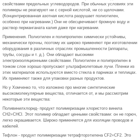
свойствами предельных углеводородов. При обычных условиях эти
полимеры не реагируют ни с серной кислотой, ни со щелочами.
(Концентрированная азотная кислота разрушает полиэтилен,
особенно при нагревании.) Они не обесцвечивают бромную воду и
раствор перманганата калия даже при нагревании.
Применения. Полиэтилен и полипропилен химически устойчивы,
механически прочны, поэтому их широко применяют при изготовлении
оборудования в различных отраслях промышленности (аппараты,
трубы, сосуды и т. д.). Они обладают высокими
электроизоляционными свойствами. Полиэтилен и полипропилен в
тонком слое хорошо пропускают ультрафиолетовые лучи. Пленки из
этих материалов используются вместо стекла в парниках и теплицах.
Их применяют также для упаковки разных продуктов.
Но у Хомченко то, что изложено про многие синтетические
высокомолекулярные вещества, отличается от, и мы рассмотрим
некоторые эти вещества:
Поливинилхлорид- продукт полимеризации хлористого винила
CH2=CHCl. Этот полимер обладает ценными свойствами: он не горюч,
легко окрашивается. Широко применяется для изоляции проводов и
кабелей.
Тефлон - продукт полимеризации тетрафторэтилена CF2=CF2. Это