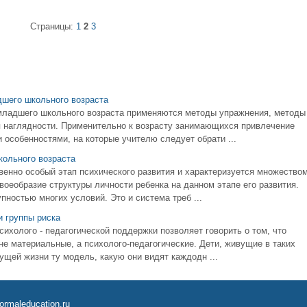
Страницы:
1
2
3
дшего школьного возраста
 младшего школьного возраста применяются методы упражнения, методы
я наглядности. Применительно к возрасту занимающихся привлечение
особенностями, на которые учителю следует обрати ...
кольного возраста
венно особый этап психического развития и характеризуется множество
оеобразие структуры личности ребенка на данном этапе его развития.
ностью многих условий. Это и система треб ...
и группы риска
ихолого - педагогической поддержки позволяет говорить о том, что
е материальные, а психолого-педагогические. Дети, живущие в таких
ущей жизни ту модель, какую они видят каждодн ...
ormaleducation.ru