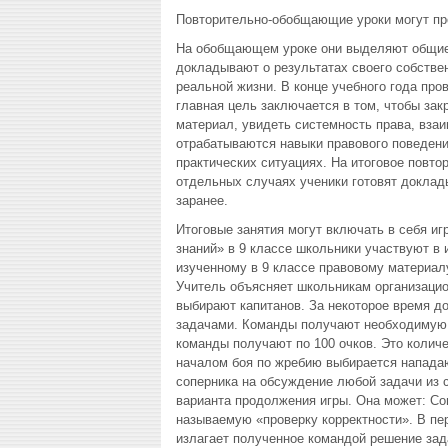
Повторительно-обобщающие уроки могут про
На обобщающем уроке они выделяют общие
докладывают о результатах своего собстве
реальной жизни. В конце учебного года про
главная цель заключается в том, чтобы зак
материал, увидеть системность права, вза
отрабатываются навыки правового поведени
практических ситуациях. На итоговое повт
отдельных случаях ученики готовят доклад
заранее.
Итоговые занятия могут включать в себя иг
знаний» в 9 классе школьники участвуют в 
изученному в 9 классе правовому материал
Учитель объясняет школьникам организацио
выбирают капитанов. За некоторое время д
задачами. Команды получают необходимую 
команды получают по 100 очков. Это колич
началом боя по жребию выбирается напад
соперника на обсуждение любой задачи из
варианта продолжения игры. Она может: Со
называемую «проверку корректности». В п
излагает полученное командой решение за