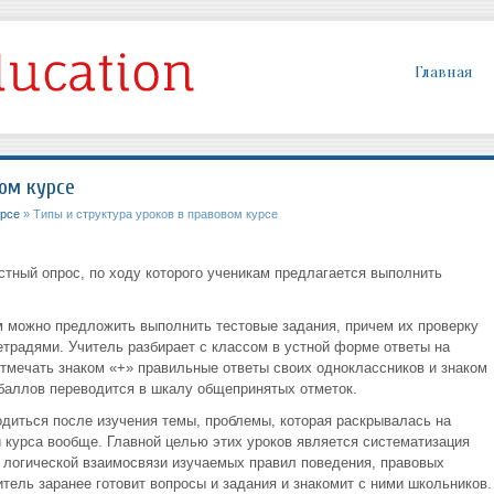
Главная
ом курсе
урсе
» Типы и структура уроков в правовом курсе
стный опрос, по ходу которого ученикам предлагается выполнить
ам можно предложить выполнить тестовые задания, причем их проверку
етрадями. Учитель разбирает с классом в устной форме ответы на
отмечать знаком «+» правильные ответы своих одноклассников и знаком
 баллов переводится в шкалу общепринятых отметок.
диться после изучения темы, проблемы, которая раскрывалась на
и курса вообще. Главной целью этих уроков является систематизация
 логической взаимосвязи изучаемых правил поведения, правовых
итель заранее готовит вопросы и задания и знакомит с ними школьников.