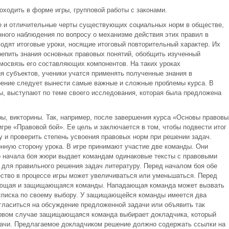
ходить в форме игры, групповой работы с законами.
 и отличительные черты существующих социальных норм в обществе,
нного наблюдения по вопросу о механизме действия этих правил в
водят итоговые уроки, носящие итоговый повторительный характер. Их
репить знания основных правовых понятий, обобщить изученный
имосвязь его составляющих компонентов. На таких уроках
я субъектов, ученики учатся применять полученные знания в
орение следует вынести самые важные и сложные проблемы курса. В
ы, выступают по теме своего исследования, которая была предложена
ры, викторины. Так, например, после завершения курса «Основы правовы
игре «Правовой бой». Ее цель и заключается в том, чтобы подвести итог
у и проверить степень усвоения правовых норм при решении задач.
нную сторону урока. В игре принимают участие две команды. Они
о начала боя жюри выдает командам одинаковые тексты с правовыми
для правильного решения задач литературу. Перед началом боя обе
ество в процессе игры может увеличиваться или уменьшаться. Перед
ающая и защищающаяся команды. Нападающая команда может вызвать
 списка по своему выбору. У защищающейся команды имеется два
гласиться на обсуждение предложенной задачи или объявить так
ервом случае защищающаяся команда выбирает докладчика, который
дачи. Предлагаемое докладчиком решение должно содержать ссылки на