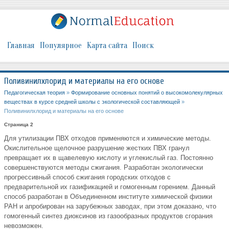
Главная
Популярное
Карта сайта
Поиск
Поливинилхлорид и материалы на его основе
Педагогическая теория
»
Формирование основных понятий о высокомолекулярных
веществах в курсе средней школы с экологической составляющей
»
Поливинилхлорид и материалы на его основе
Страница 2
Для утилизации ПВХ отходов применяются и химические методы.
Окислительное щелочное разрушение жестких ПВХ гранул
превращает их в щавелевую кислоту и углекислый газ. Постоянно
совершенствуются методы сжигания. Разработан экологически
прогрессивный способ сжигания городских отходов с
предварительной их газификацией и гомогенным горением. Данный
способ разработан в Объединенном институте химической физики
РАН и апробирован на зарубежных заводах, при этом доказано, что
гомогенный синтез диоксинов из газообразных продуктов сгорания
невозможен.