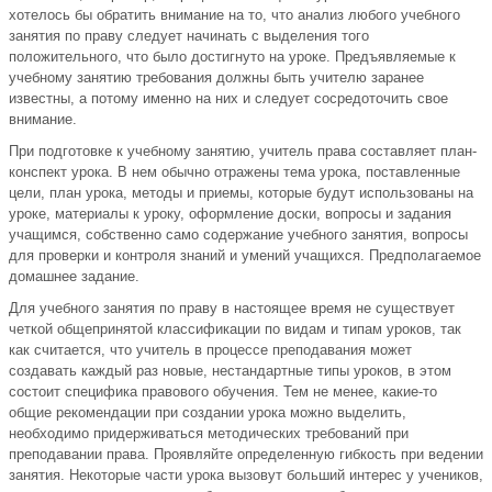
хотелось бы обратить внимание на то, что анализ любого учебного
занятия по праву следует начинать с выделения того
положительного, что было достигнуто на уроке. Предъявляемые к
учебному занятию требования должны быть учителю заранее
известны, а потому именно на них и следует сосредоточить свое
внимание.
При подготовке к учебному занятию, учитель права составляет план-
конспект урока. В нем обычно отражены тема урока, поставленные
цели, план урока, методы и приемы, которые будут использованы на
уроке, материалы к уроку, оформление доски, вопросы и задания
учащимся, собственно само содержание учебного занятия, вопросы
для проверки и контроля знаний и умений учащихся. Предполагаемое
домашнее задание.
Для учебного занятия по праву в настоящее время не существует
четкой общепринятой классификации по видам и типам уроков, так
как считается, что учитель в процессе преподавания может
создавать каждый раз новые, нестандартные типы уроков, в этом
состоит специфика правового обучения. Тем не менее, какие-то
общие рекомендации при создании урока можно выделить,
необходимо придерживаться методических требований при
преподавании права. Проявляйте определенную гибкость при ведении
занятия. Некоторые части урока вызовут больший интерес у учеников,