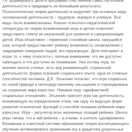
т.е. формировать цели и программы собственной самостоятельной
деятельности и предвидеть ее ближайшие результаты.
Психологическая теория деятельности выделяет три основных вида
человеческой деятельности – трудовую, игровую и учебную. Все
виды тесно взаимосвязаны. Анализ психолого-педагогической
литературы по теории возникновения игры в целом позволяет
представить спектр ее назначений для развития и самореализации
детей. Игра объективно – первичная стихийная школа, кажущийся
хаос которой предоставляет ребенку возможность ознакомления с
традициями поведения людей, его окружающих. Дети повторяют в
играх то, к чему относятся с полным вниманием, что им доступно
наблюдать и что доступно их пониманию. Уже потому игра, по
мнению многих ученых, есть вид развивающей, социальной
деятельности, форма освоения социального опыта, одна из сложных
способностей человека. Д.Б. Эльконин полагает, что игра социальна
по своей природе и непосредственному насыщению и спроецирована
на отражение мира взрослых. Называя игру «арифметикой
социальных отношений», Эльконин трактует игру как деятельность,
возникающую на определенном этапе, как одну из ведущих форм
развития психических функций и способов познания ребенком мира
взрослых. Игра – регулятор всех жизненных позиций ребенка. Школа
игры такова, что в ней ребенок – и ученик, и учитель одновременно.
Возникшая в советской системе образования теория воспитывающего
обучения активизировала применение игр в дидактике дошкольных