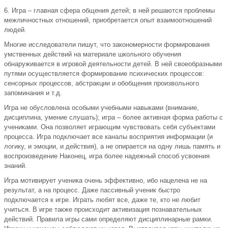
6. Игра – главная сфера общения детей; в ней решаются проблемы
межличностных отношений, приобретается опыт взаимоотношений
людей.
Многие исследователи пишут, что закономерности формирования
умственных действий на материале школьного обучения
обнаруживается в игровой деятельности детей. В ней своеобразными
путями осуществляется формирование психических процессов:
сенсорных процессов, абстракции и обобщения произвольного
запоминания и т.д.
Игра не обусловлена особыми учебными навыками (внимание,
дисциплина, умение слушать); игра – более активная форма работы с
учениками. Она позволяет играющим чувствовать себя субъектами
процесса. Игра подключает все каналы восприятия информации (и
логику, и эмоции, и действия), а не опирается на одну лишь память и
воспроизведение Наконец, игра более надежный способ усвоения
знаний.
Игра мотивирует ученика очень эффективно, ибо нацелена не на
результат, а на процесс. Даже пассивный ученик быстро
подключается к игре. Играть любят все, даже те, кто не любит
учиться. В игре также происходит активизация познавательных
действий. Правила игры сами определяют дисциплинарные рамки.