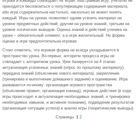
Игроки и команды соблюдают их играя. Выстраивая игру, учителю не
приходится беспокоиться о популяризации содержания материала,
ибо игра содержательна настолько, насколько ее может понять
каждый. Игры на уроках позволяют одним усвоить материал на
уровне предметных действий, другим на уровне знаний, третьим на
уровне логических выводов. Оценка знаний и действий ученика на
уроке – обязательный элемент, а в игре желательный. Но форма
оценки в игре предпочтительна игровая.
Стоит отметить, что игровая форма не всегда укладывается в
пространство урока. Во-первых, алгоритм процесса игры не
совпадает с алгоритмом урока. Урок базируется на 4 этапах:
актуализация усвоенных знаний (опрос по прошлому материалу),
передача знаний (объяснение нового материала), закрепление
(тренировка и выполнение домашнего задания) и оценивание. Игра
развивается по-иному: организация игрового пространства
(объяснение правил, организация команд), игровые действия (в ходе
игры происходит и актуализация необходимых знаний, и тренировка
необходимых навыков, и активное познание), подведение результатов
(организация ситуации успеха) и анализ игры (теоретические выводы).
Страницы:
1
2